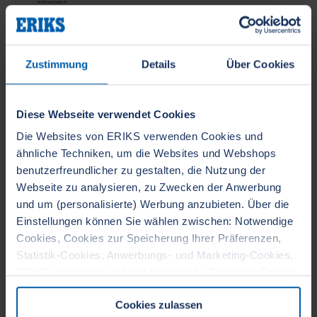
Zustimmung
Details
Über Cookies
Diese Webseite verwendet Cookies
Welche Sicherheitsschuhe für welchen
Die Websites von ERIKS verwenden Cookies und
Beruf?
ähnliche Techniken, um die Websites und Webshops
benutzerfreundlicher zu gestalten, die Nutzung der
19. August 2024
Tamara Santucci
Webseite zu analysieren, zu Zwecken der Anwerbung
und um (personalisierte) Werbung anzubieten. Über die
Optimieren Sie Ihr Angebot an
Einstellungen können Sie wählen zwischen: Notwendige
Sicherheitsschuhen, indem Sie die Einhaltung der
Cookies, Cookies zur Speicherung Ihrer Präferenzen,
Vorschriften berücksichtigen, die Risiken am
Statistik-Cookies, Anwerbungs- und Marketing-Cookies.
Arbeitsplatz bewerten
ERIKS verwendet und teilt persönliche Daten mit Dritten.
Wenn Sie auf die Schaltfläche OK klicken, erklären Sie
Weiterlesen...
Cookies zulassen
sich mit der Verwendung aller Cookies einverstanden und