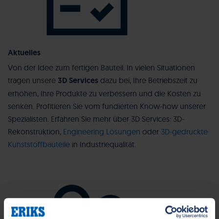
Aktuelles
Von der Idee zum fertigen Bauteil. In vielen Situationen
tragen unsere
3D Services
dazu bei, Ihre Betriebszeit zu
erhöhen, Ihre Produkte zu verbessern und die Kosten zu
senken. Profitieren Sie vom fundierten Know-how unserer
Spezialisten. Erfahren Sie mehr über 3D Services: 3D-
Rekonstruktion,
Engineering Lösungen
oder
3D-gedruckte
Kunststoffbauteile
in Industriequalität.