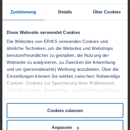
Zustimmung
Details
Über Cookies
Diese Webseite verwendet Cookies
Jobs
Die Websites von ERIKS verwenden Cookies und
Unsere berufliche Tätigkeit beansprucht einen grossen Teil
ähnliche Techniken, um die Websites und Webshops
unserer Lebenszeit. Deshalb ist es unser Ziel, optimale
benutzerfreundlicher zu gestalten, die Nutzung der
Voraussetzungen zu schaffen, damit die Arbeit mit Freude
Webseite zu analysieren, zu Zwecken der Anwerbung
und um (personalisierte) Werbung anzubieten. Über die
und persönlichem Einsatz geleistet werden kann. Unsere
Einstellungen können Sie wählen zwischen: Notwendige
Kundenorientierung verpflichtet jeden Mitarbeiter in den
Cookies, Cookies zur Speicherung Ihrer Präferenzen,
Bereichen Freundlichkeit, Zuverlässigkeit, Schnelligkeit und
Statistik-Cookies, Anwerbungs- und Marketing-Cookies.
Kompetenz hervorragende Leistungen zu erbringen. Wenn
ERIKS verwendet und teilt persönliche Daten mit Dritten.
dir diese Rahmenbedingungen zusagen, dann orientiere
Wenn Sie auf die Schaltfläche OK klicken, erklären Sie
dich mit
diesem Link
über offene Stellen.
Cookies zulassen
sich mit der Verwendung aller Cookies einverstanden und
stimmen der damit verbundenen Verarbeitung Ihrer
personenbezogenen Daten zu. Weitere Informationen
Anpassen