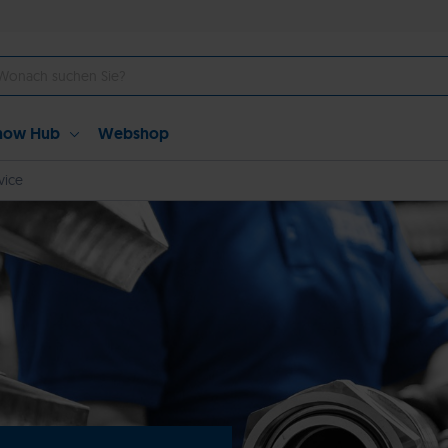
how Hub
Webshop
vice