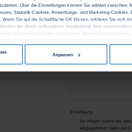
nzubieten. Über die Einstellungen können Sie wählen zwischen:
mationen?
renzen, Statistik-Cookies, Anwerbungs- und Marketing-Cookies. 
. Wenn Sie auf die Schaltfläche OK klicken, erklären Sie sich m
lten innerhalb von einem Arbeitstag eine Antwort.
timmen der damit verbundenen Verarbeitung Ihrer personenbez
unseren
Cookie-Richtlinien
und unserer
Datenschutzerklärung
inie auf unserer Website jederzeit ändern oder widerrufen.
Frage
ies
Anpassen
Einwilligung
Sie willigen hiermit ein, d
eingegebenen Daten per E-M