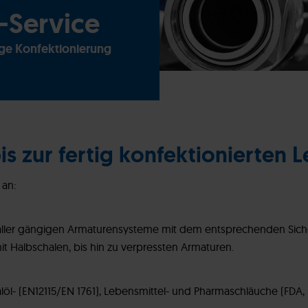
-Service
ige Konfektionierung
s zur fertig konfektionierten L
 an:
 aller gängigen Armaturensysteme mit dem entsprechenden Sic
 Halbschalen, bis hin zu verpressten Armaturen.
alöl- (EN12115/EN 1761), Lebensmittel- und Pharmaschläuche (FD