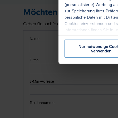
(personalisierte) Werbung a
Möchten Sie mehr Infor
zur Speicherung Ihrer Präfe
persönliche Daten mit Dritten
Geben Sie nachfolgend Ihre Daten ein und Sie erha
Cookies einverstanden und s
Informationen finden Sie in 
Zustimmung zur Cookie-Richtl
Name
Nur notwendige Cook
verwenden
Firma
E-Mail-Adresse
Telefonnummer