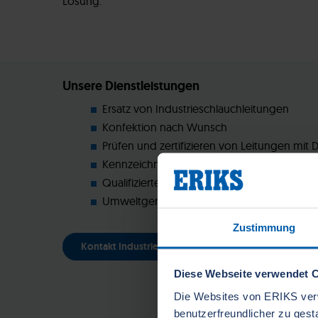
Lösung.
Unsere Dienstleistungen
Ersatz von Industrieschlauchleitungen
Konfektion nach Wunsch
Prüfen und zertifizieren von Leitungen mit 
Kennzeichnen und Beschriften der Schläu
Qualifizierte Schlaucherstauslegung
Umweltgerechte Entsorgung defekter Lei
Zustimmung
Kontakt Industrieschlauch-Experten
Diese Webseite verwendet 
Die Websites von ERIKS ver
benutzerfreundlicher zu ges