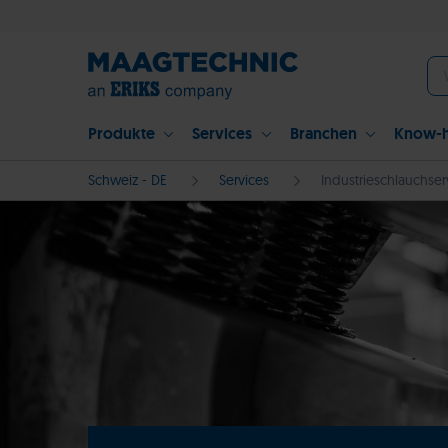
Produkte
Services
Branchen
Know-
Schweiz - DE
Services
Industrieschlauchser