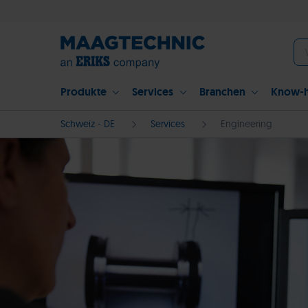
Produkte
Services
Branchen
Know-
Schweiz - DE
Services
Engineering