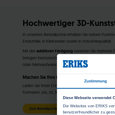
Hochwertiger 3D-Kunststo
In unserem Bestellportal erhalten Sie neben Funkt
Ersatzteile; in Kleinserien sowie in Industriequalität.
Mit der
additiven Fertigung
vereinen Sie mehrere F
bringen Kennzeichnungen an oder Sie nutzen Waben
oder Mehraufwand.
Machen Sie Ihre Produkte greifbar
Zustimmung
Laden Sie Ihren Entwurf hoch und wählen das Materi
Formaten: ply, stl, 3ds, 3mf, step, stp bis max. 100MB
Diese Webseite verwendet 
Die Websites von ERIKS ver
Zum Bestellportal
benutzerfreundlicher zu ges