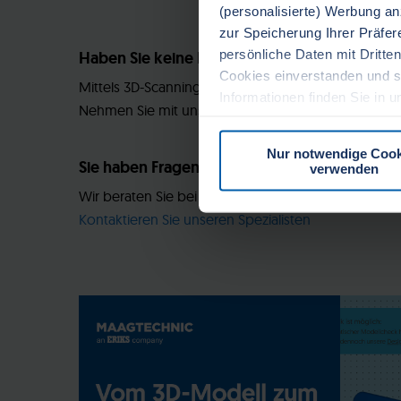
(personalisierte) Werbung a
zur Speicherung Ihrer Präfe
persönliche Daten mit Dritten
Haben Sie keine Daten?
Cookies einverstanden und s
Mittels 3D-Scanning können wir anhand eines Baute
Informationen finden Sie in 
Nehmen Sie mit uns Kontakt auf.
Zustimmung zur Cookie-Richtl
Nur notwendige Cook
Sie haben Fragen?
verwenden
Wir beraten Sie bei der Wahl des geeigneten Werkst
Kontaktieren Sie unseren Spezialisten