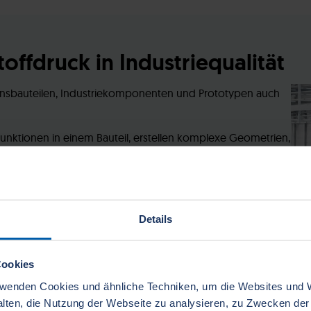
ffdruck in Industriequalität
ionsbauteilen, Industriekomponenten und Prototypen auch
unktionen in einem Bauteil, erstellen komplexe Geometrien,
strukturen für den Leichtbau. Alles ohne Zusatzkosten
Details
al aus. Sie benötigen eine 3D Datei in den folgenden
.
Cookies
wenden Cookies und ähnliche Techniken, um die Websites und
talten, die Nutzung der Webseite zu analysieren, zu Zwecken d