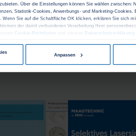
nzubieten. Über die Einstellungen können Sie wählen zwischen:
renzen, Statistik-Cookies, Anwerbungs- und Marketing-Cookies. 
. Wenn Sie auf die Schaltfläche OK klicken, erklären Sie sich m
timmen der damit verbundenen Verarbeitung Ihrer personenbez
ils schnell Rohdaten erzeugen, die dann gedruckt oder via unse
unseren
Cookie-Richtlinien
und unserer
Datenschutzerklärung
inie auf unserer Website jederzeit ändern oder widerrufen.
ies
Anpassen
offes, damit Ihr Bauteil zu Ihrem Anwendungsfall passt.