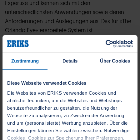
Expertise und kennen sich mit den
unterschiedlichsten Anwendungen sowie deren
Anforderungen und Auslegungen aus. Das für «The
Orlando Eye» erarbeitete System ist
aussergewöhnlich, weil es die Wälzlager sektional
schmiert. So lassen sich die Lagerbestandteile
einzeln und die Lager voneinander unabhängig
Zustimmung
Details
Über Cookies
fetten. Diese besondere Art der Schmierung
ermöglicht es dem Betreiber, die
Diese Webseite verwendet Cookies
Funktionstüchtigkeit der Wälzlager und die
Dosierung der Fettmenge zu überwachen.
Die Websites von ERIKS verwenden Cookies und
ähnliche Techniken, um die Websites und Webshops
benutzerfreundlicher zu gestalten, die Nutzung der
Webseite zu analysieren, zu Zwecken der Anwerbung
und um (personalisierte) Werbung anzubieten. Über die
Einstellungen können Sie wählen zwischen: Notwendige
Der Kunde wünschte sich eine
Cookies, Cookies zur Speicherung Ihrer Präferenzen,