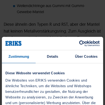
Wellendichtringe aus Gummi mit Gummi-
Gewebe-Mantel
Diese ähneln den Typen R und RST, aber der Mantel
hat keinen Metallverstärkungsring. Zum Ausgleich ist
die Aussenseite dann nicht einfach aus Gummi,
sondern aus einem harten und robusten Gewebe
gefertigt. Der
Vorteil dieser Typen
ist, dass sie in
Zustimmung
Details
Über Cookies
geteilter Ausführung hergestellt werden können.
Meistens werden diese auf Anfrage produziert und
sind in NBR oder FKM möglich.
Diese Webseite verwendet Cookies
Die Websites von ERIKS verwenden Cookies und
ähnliche Techniken, um die Websites und Webshops
benutzerfreundlicher zu gestalten, die Nutzung der
Webseite zu analysieren, zu Zwecken der Anwerbung
und um (personalisierte) Werbung anzubieten. Über die