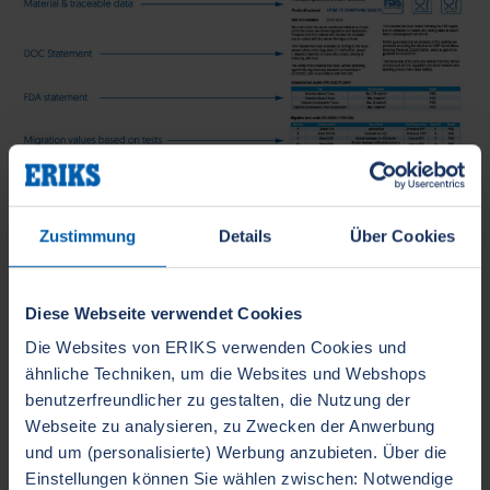
Zustimmung
Details
Über Cookies
Die EC1935/2004 und andere
Rahmenvorschriften
Diese Webseite verwendet Cookies
Die Websites von ERIKS verwenden Cookies und
Da es sich bei der EG1935/2004 um eine
ähnliche Techniken, um die Websites und Webshops
Rahmenverordnung handelt, verweist sie auf andere
benutzerfreundlicher zu gestalten, die Nutzung der
Vorschriften, die ebenfalls gelten und beachtet
Webseite zu analysieren, zu Zwecken der Anwerbung
werden müssen, wie in Abbildung 2 dargestellt.
und um (personalisierte) Werbung anzubieten. Über die
Zum Beispiel muss auch die bereits erwähnte GMP-
Einstellungen können Sie wählen zwischen: Notwendige