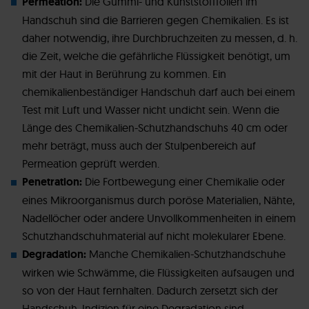
Permeation:
Die Gummi- und Kunststofffolien im
Handschuh sind die Barrieren gegen Chemikalien. Es ist
daher notwendig, ihre Durchbruchzeiten zu messen, d. h.
die Zeit, welche die gefährliche Flüssigkeit benötigt, um
mit der Haut in Berührung zu kommen. Ein
chemikalienbeständiger Handschuh darf auch bei einem
Test mit Luft und Wasser nicht undicht sein. Wenn die
Länge des Chemikalien-Schutzhandschuhs 40 cm oder
mehr beträgt, muss auch der Stulpenbereich auf
Permeation geprüft werden.
Penetration:
Die Fortbewegung einer Chemikalie oder
eines Mikroorganismus durch poröse Materialien, Nähte,
Nadellöcher oder andere Unvollkommenheiten in einem
Schutzhandschuhmaterial auf nicht molekularer Ebene.
Degradation:
Manche Chemikalien-Schutzhandschuhe
wirken wie Schwämme, die Flüssigkeiten aufsaugen und
so von der Haut fernhalten. Dadurch zersetzt sich der
Handschuh. Indizien für eine Degradation sind